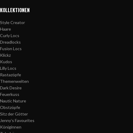
KOLLEKTIONEN
Style Creator
Haare
Curly Locs
Dreadlocks
Fusion Locs
Klickz
Kudos
Lilly Locs
Rastazöpfe
Themenwelten
Dark Desire
Feuerkuss
Nautic Nature
Obstzöpfe
Sitz der Götter
Jenny’s Favourites
Königinnen