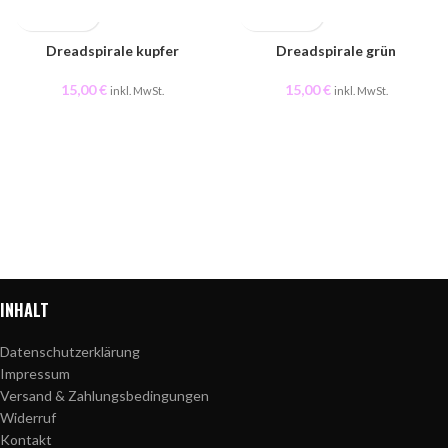
Dreadspirale kupfer
AUSVERKAUFT
Dreadspirale grün
15,00
€
15,00
€
inkl. MwSt.
inkl. MwSt.
INHALT
Datenschutzerklärung
Impressum
Versand & Zahlungsbedingungen
Widerruf
Kontakt