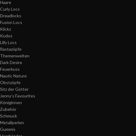
Haare
Curly Locs
Dreadlocks
Fusion Locs
Klickz
Kudos
Lilly Locs
Rastazöpfe
Themenwelten
Dark Desire
Feuerkuss
Nautic Nature
Obstzöpfe
Sitz der Götter
Jenny’s Favourites
Königinnen
Zubehör
Schmuck
Metallperlen
Gummis
Haarbänder