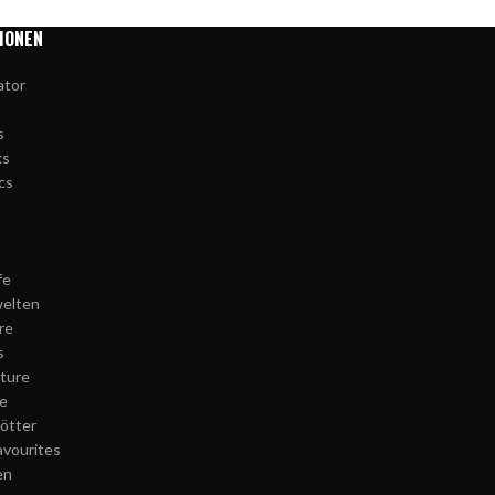
IONEN
ator
s
ks
cs
fe
elten
re
s
ture
e
Götter
avourites
en