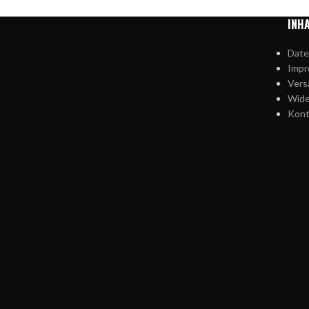
INH
Date
Imp
Vers
Wide
Kont