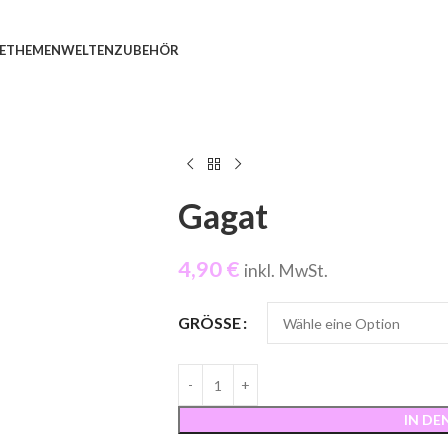
E
THEMENWELTEN
ZUBEHÖR
Gagat
4,90
€
inkl. MwSt.
GRÖSSE
IN D