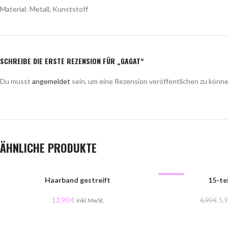
Material: Metall, Kunststoff
SCHREIBE DIE ERSTE REZENSION FÜR „GAGAT“
Du musst
angemeldet
sein, um eine Rezension veröffentlichen zu könne
ÄHNLICHE PRODUKTE
-14%
Haarband gestreift
15-te
12,90
€
5,
6,90
€
inkl. MwSt.