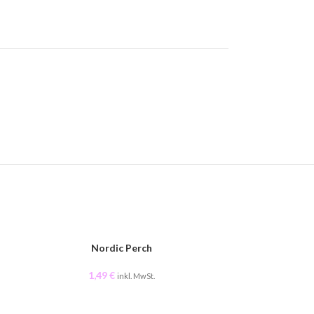
AUSVERKAUFT
Nordic Perch
100x
1,49
€
2,
inkl. MwSt.