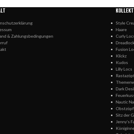
ALT
KOLLEKT
nschutzerklärung
Style Cre
ressum
Haare
and & Zahlungsbedingungen
Curly Loc
rruf
Dreadloc
akt
Fusion Lo
Klickz
Kudos
Lilly Locs
Rastazöp
Themenw
Dark Desi
Feuerkus
Nautic Na
Obstzöpf
Sitz der 
Jenny’s F
Königinn