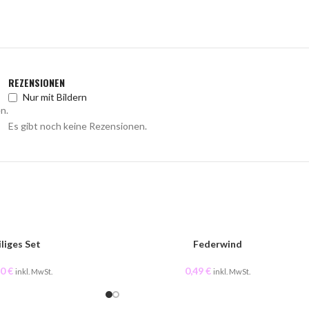
REZENSIONEN
Nur mit Bildern
n.
Es gibt noch keine Rezensionen.
iliges Set
Federwind
90
€
0,49
€
inkl. MwSt.
inkl. MwSt.