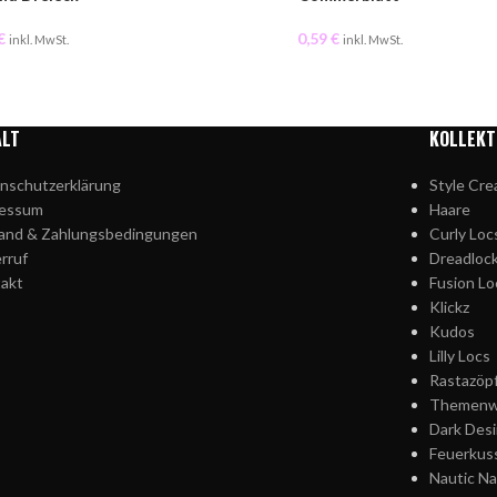
€
0,59
€
inkl. MwSt.
inkl. MwSt.
ALT
KOLLEKT
nschutzerklärung
Style Cre
ressum
Haare
and & Zahlungsbedingungen
Curly Loc
rruf
Dreadloc
akt
Fusion Lo
Klickz
Kudos
Lilly Locs
Rastazöp
Themenw
Dark Desi
Feuerkus
Nautic Na