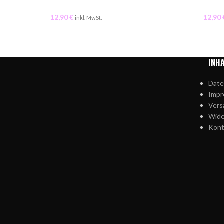
12,90
€
12,90
inkl. MwSt.
INH
Date
Imp
Vers
Wide
Kont