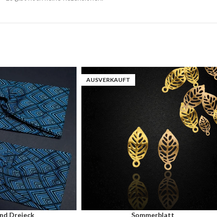
AUSVERKAUFT
nd Dreieck
Sommerblatt