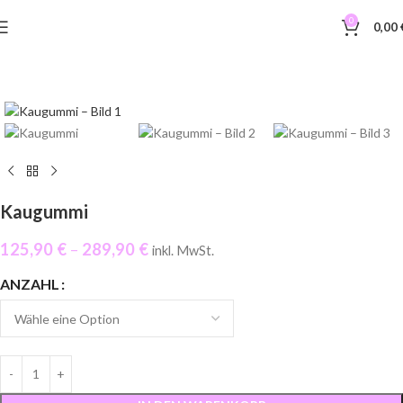
0
0,00
Kaugummi
125,90
€
–
289,90
€
inkl. MwSt.
ANZAHL