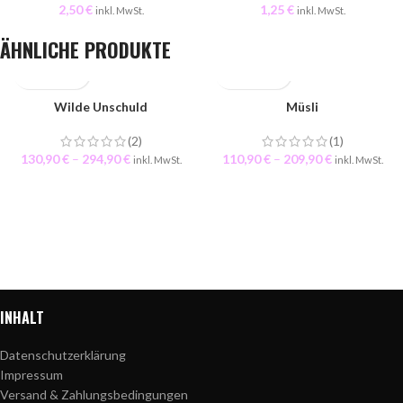
2,50
€
1,25
€
inkl. MwSt.
inkl. MwSt.
ÄHNLICHE PRODUKTE
Wilde Unschuld
Müsli
(2)
(1)
130,90
€
–
294,90
€
110,90
€
–
209,90
€
inkl. MwSt.
inkl. MwSt.
INHALT
Datenschutzerklärung
Impressum
Versand & Zahlungsbedingungen