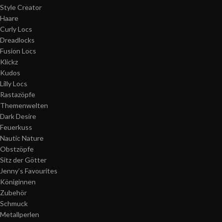
Style Creator
Haare
Curly Locs
Dreadlocks
Fusion Locs
Klickz
Kudos
Lilly Locs
Rastazöpfe
Themenwelten
Dark Desire
Feuerkuss
Nautic Nature
Obstzöpfe
Sitz der Götter
Jenny’s Favourites
Königinnen
Zubehör
Schmuck
Metallperlen