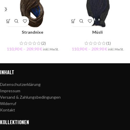
Strandnixe
Müsli
(2)
(1)
110,90
€
–
209,90
€
110,90
€
–
209,90
€
inkl. MwSt.
inkl. MwSt.
INHALT
Datenschutzerklärung
Impressum
Versand & Zahlungsbedingungen
Widerruf
Kontakt
KOLLEKTIONEN