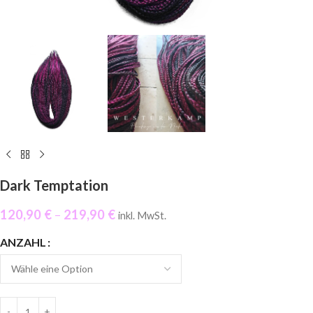
Dark Temptation
120,90
€
–
219,90
€
inkl. MwSt.
ANZAHL