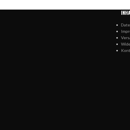
INH
Date
Imp
Vers
Wide
Kont