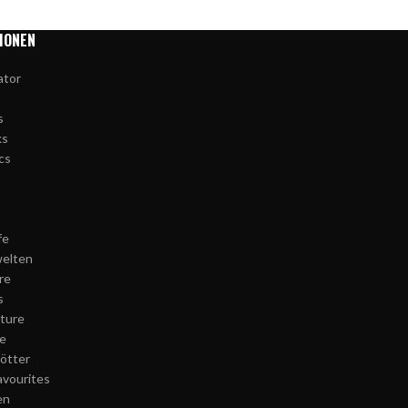
IONEN
ator
s
ks
cs
fe
elten
re
s
ture
e
Götter
avourites
en