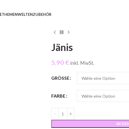
E
THEMENWELTEN
ZUBEHÖR
Jänis
5,90
€
inkl. MwSt.
GRÖSSE
FARBE
IN D