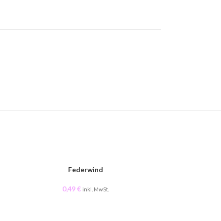
AUSVERKAUFT
Federwind
0,49
€
0,
inkl. MwSt.