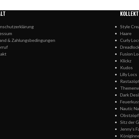
ALT
KOLLEKT
nschutzerklärung
Style Cre
ressum
Haare
and & Zahlungsbedingungen
Curly Loc
rruf
Dreadloc
akt
Fusion Lo
Klickz
Kudos
Lilly Locs
Rastazöp
Themenw
Dark Desi
Feuerkus
Nautic Na
Obstzöpf
Sitz der 
Jenny’s F
Königinn