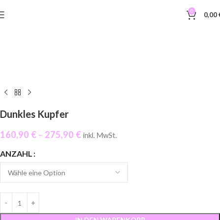
0
0,00
Dunkles Kupfer
160,90
€
–
275,90
€
inkl. MwSt.
ANZAHL
IN DEN WARENKORB