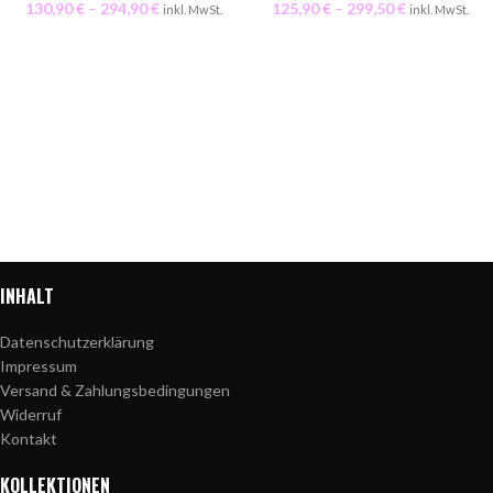
130,90
€
–
294,90
€
125,90
€
–
299,50
€
inkl. MwSt.
inkl. MwSt.
INHALT
Datenschutzerklärung
Impressum
Versand & Zahlungsbedingungen
Widerruf
Kontakt
KOLLEKTIONEN