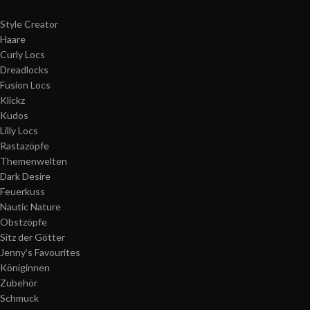
Style Creator
Haare
Curly Locs
Dreadlocks
Fusion Locs
Klickz
Kudos
Lilly Locs
Rastazöpfe
Themenwelten
Dark Desire
Feuerkuss
Nautic Nature
Obstzöpfe
Sitz der Götter
Jenny’s Favourites
Königinnen
Zubehör
Schmuck