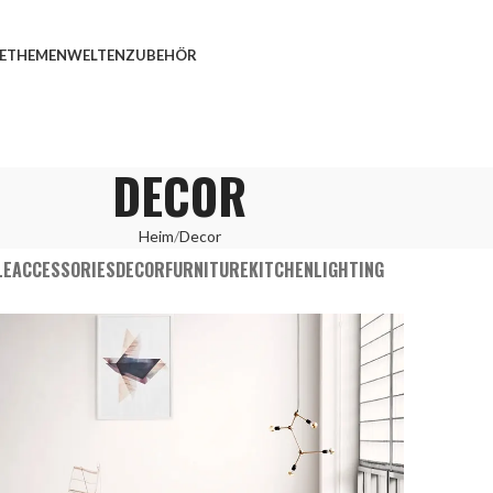
E
THEMENWELTEN
ZUBEHÖR
DECOR
Heim
Decor
LE
ACCESSORIES
DECOR
FURNITURE
KITCHEN
LIGHTING