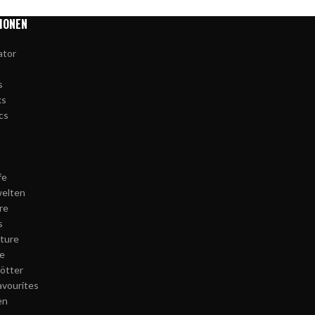
IONEN
ator
s
ks
cs
fe
elten
re
s
ture
e
Götter
avourites
en