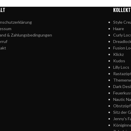
ALT
KOLLEKT
nschutzerklärung
Style Cre
ressum
Haare
and & Zahlungsbedingungen
Curly Loc
rruf
Dreadloc
akt
Fusion Lo
Klickz
Kudos
Lilly Locs
Rastazöp
Themenw
Dark Desi
Feuerkus
Nautic Na
Obstzöpf
Sitz der 
Jenny’s F
Königinn