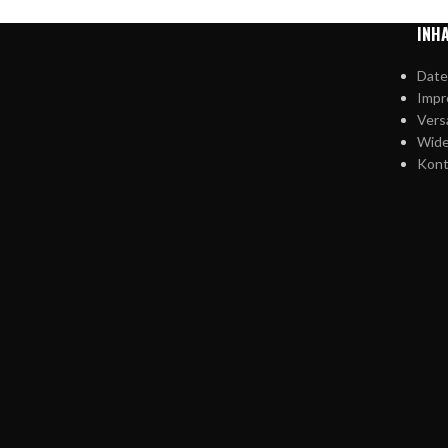
INH
Date
Imp
Vers
Wide
Kont