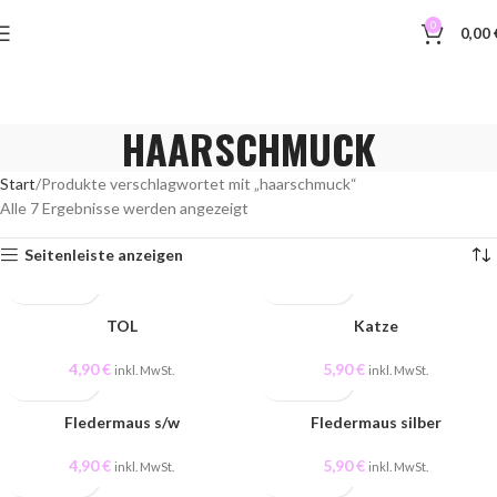
0
0,00
HAARSCHMUCK
Start
Produkte verschlagwortet mit „haarschmuck“
Alle 7 Ergebnisse werden angezeigt
Seitenleiste anzeigen
TOL
Katze
4,90
€
5,90
€
inkl. MwSt.
inkl. MwSt.
Fledermaus s/w
Fledermaus silber
4,90
€
5,90
€
inkl. MwSt.
inkl. MwSt.