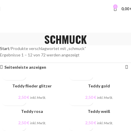
0
0,00
SCHMUCK
Start
Produkte verschlagwortet mit „schmuck“
Ergebnisse 1 – 12 von 72 werden angezeigt
Seitenleiste anzeigen
Teddy flieder glitzer
Teddy gold
2,50
€
2,50
€
inkl. MwSt.
inkl. MwSt.
Teddy rosa
Teddy weiß
2,50
€
2,50
€
inkl. MwSt.
inkl. MwSt.