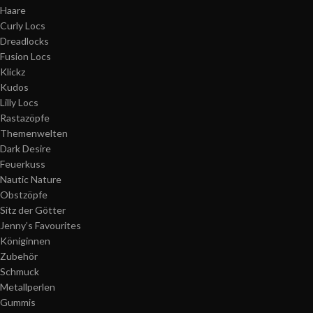
Haare
Curly Locs
Dreadlocks
Fusion Locs
Klickz
Kudos
Lilly Locs
Rastazöpfe
Themenwelten
Dark Desire
Feuerkuss
Nautic Nature
Obstzöpfe
Sitz der Götter
Jenny’s Favourites
Königinnen
Zubehör
Schmuck
Metallperlen
Gummis