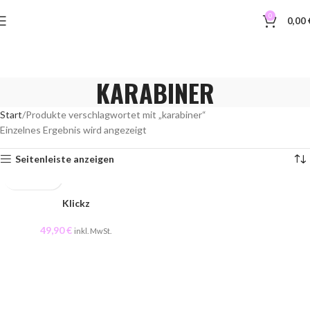
0
0,00
KARABINER
Start
Produkte verschlagwortet mit „karabiner“
Einzelnes Ergebnis wird angezeigt
Seitenleiste anzeigen
Klickz
49,90
€
inkl. MwSt.